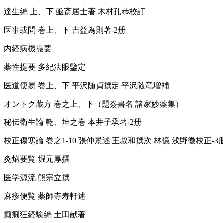
達生編 上、下 亟斎居士著 木村孔恭校訂
医事或問 巻上、下 吉益為則著-2册
内経病機撮要
薬性提要 多紀法眼鑒定
医道便易 巻上、下 平沢随貞撰定 平沢随竜増補
オントク蔵方 巻之上、下（題簽書名 諸家妙薬集）
秘伝衛生論 乾、坤之巻 本井子承著-2册
校正傷寒論 巻之1-10 張仲景述 王叔和撰次 林億 浅野徽校正-3
灸焫要覧 堀元厚撰
医学源流 熊宗立撰
麻疹便覧 薬師寺寿軒述
癲癇狂経験編 土田献著