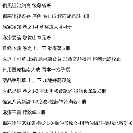
傷風証治約言 後藤省著
傷寒論後条弁 序例 巻1-15 程応旄条註-8册
病家須知 巻之1-4 革谿道人著-4册
麻疹要論 那賀山章元著
難経本義 巻之上、下 滑寿著-2册
医療手引草 上編 烏巣謙斎著 加藤玄順校補 尾崎元鱗校正
日用医療指南大成 岡本一抱子撰
薬品手引草 上、下 加地井高茂編
医範提綱 巻之1-3 宇田川榛斎訳述 諏訪俊筆記-3册
備急八薬新論 1-2之巻-佐藤神符満著-2册
麻疹三書 櫟陰輯-2册
傷寒論註来蘇集-巻之1-8-張仲景原文-柯韵伯編註-馬驤北較訂-