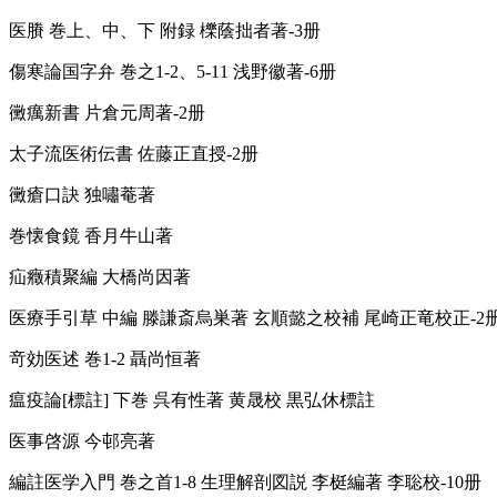
医賸 巻上、中、下 附録 櫟蔭拙者著-3册
傷寒論国字弁 巻之1-2、5-11 浅野徽著-6册
黴癘新書 片倉元周著-2册
太子流医術伝書 佐藤正直授-2册
黴瘡口訣 独嘯菴著
巻懐食鏡 香月牛山著
疝癥積聚編 大橋尚因著
医療手引草 中編 滕謙斎烏巣著 玄順懿之校補 尾崎正竜校正-2
竒効医述 巻1-2 聶尚恒著
瘟疫論[標註] 下巻 呉有性著 黄晟校 黒弘休標註
医事啓源 今邨亮著
編註医学入門 巻之首1-8 生理解剖図説 李梃編著 李聡校-10册