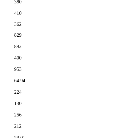
380
410
362
829
892
400
953
64.94
224
130
256
212
59.01