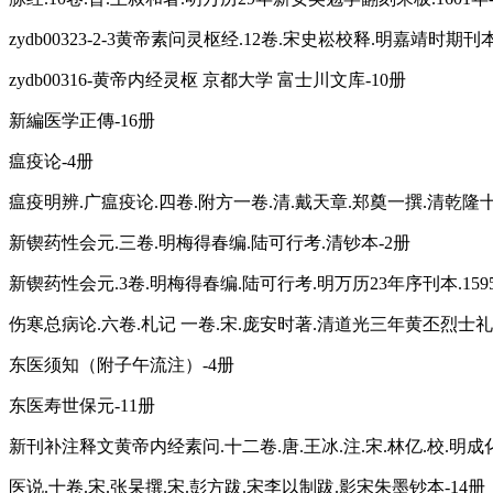
zydb00323-2-3黄帝素问灵枢经.12卷.宋史崧校释.明嘉靖时期刊本
zydb00316-黄帝内经灵枢 京都大学 富士川文库-10册
新編医学正傳-16册
瘟疫论-4册
瘟疫明辨.广瘟疫论.四卷.附方一卷.清.戴天章.郑奠一撰.清乾隆
新锲药性会元.三卷.明梅得春编.陆可行考.清钞本-2册
新锲药性会元.3卷.明梅得春编.陆可行考.明万历23年序刊本.1595
伤寒总病论.六卷.札记 一卷.宋.庞安时著.清道光三年黄丕烈士礼
东医须知（附子午流注）-4册
东医寿世保元-11册
新刊补注释文黄帝内经素问.十二卷.唐.王冰.注.宋.林亿.校.明
医说.十卷.宋.张杲撰.宋.彭方跋.宋李以制跋.影宋朱墨钞本-14册