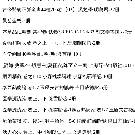
古今醫統正脈全書44種206卷【02】.吳勉學.明萬曆-22册
景岳全书-2册
本草品汇精要.共42卷.缺卷7.8.19.20.21.24-33.刘文泰等撰.-20册
食物和解大成 巻之上、中、下 馬場幽閑撰-2册
医学綱目40巻序目1巻.(明)楼英撰-10册
[辞海 典藏本6版黑白]夏征农,陈至立主编.上海辞书出版社2011-
病因精義 巻之1-10 小森桃塢講述 小森桃郭筆記-10册
泰西熱病論 巻1-7 玉凾夫古撒謨著 吉田成徳訳-5册
医学源流論 巻上、下 徐霊胎著-4册
医学源流論 巻上、下 徐霊胎著-1泰西熱病論 巻1-7 玉凾夫古
療治茶談 初、後3-4 勧学治体、5-6 続編 続編附録 津田玄仙述-
活人心法 巻上、中 4 劉以仁著 王文選選録-2册