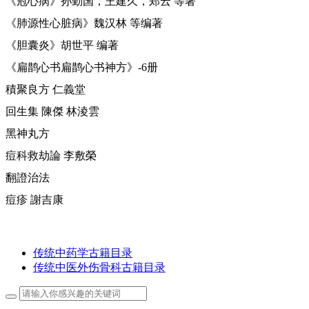
《冠心病》孙勤国，王建久，郑云 等著
《肺源性心脏病》魏汉林 等编著
《胆囊炎》胡世平 编著
《扁鹊心书扁鹊心书神方》-6册
積聚良方 仁義堂
回生集 陳傑 林淩雲
黑神丸方
痘科救劫論 李敷榮
翻證治法
痘疹 謝吉康
传统中药学古籍目录
传统中医外伤骨科古籍目录