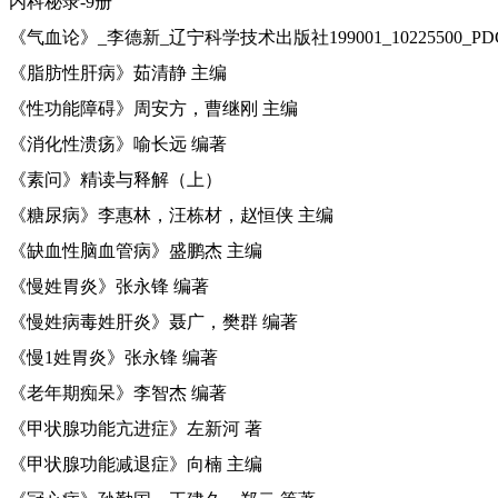
内科秘录-9册
《气血论》_李德新_辽宁科学技术出版社199001_10225500_PD
《脂肪性肝病》茹清静 主编
《性功能障碍》周安方，曹继刚 主编
《消化性溃疡》喻长远 编著
《素问》精读与释解（上）
《糖尿病》李惠林，汪栋材，赵恒侠 主编
《缺血性脑血管病》盛鹏杰 主编
《慢姓胃炎》张永锋 编著
《慢姓病毒姓肝炎》聂广，樊群 编著
《慢1姓胃炎》张永锋 编著
《老年期痴呆》李智杰 编著
《甲状腺功能亢进症》左新河 著
《甲状腺功能减退症》向楠 主编