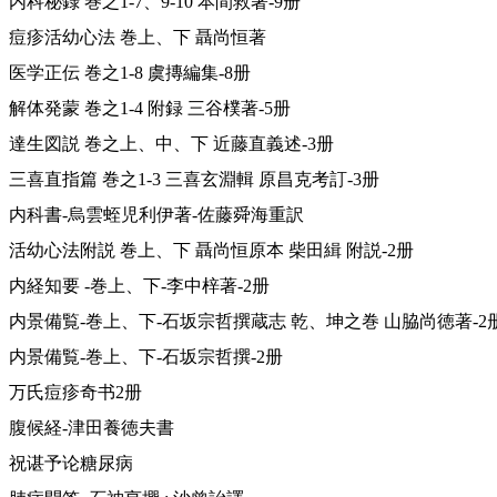
内科秘録 巻之1-7、9-10 本間救著-9册
痘疹活幼心法 巻上、下 聶尚恒著
医学正伝 巻之1-8 虞摶編集-8册
解体発蒙 巻之1-4 附録 三谷樸著-5册
達生図説 巻之上、中、下 近藤直義述-3册
三喜直指篇 巻之1-3 三喜玄淵輯 原昌克考訂-3册
内科書-烏雲蛭児利伊著-佐藤舜海重訳
活幼心法附説 巻上、下 聶尚恒原本 柴田緝 附説-2册
内経知要 -巻上、下-李中梓著-2册
内景備覧-巻上、下-石坂宗哲撰蔵志 乾、坤之巻 山脇尚徳著-2
内景備覧-巻上、下-石坂宗哲撰-2册
万氏痘疹奇书2册
腹候経-津田養徳夫書
祝谌予论糖尿病