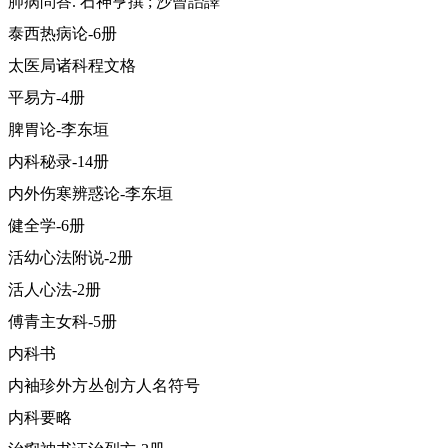
肺病問答. 石神亨撰 ; 沙曾詒譯
泰西热病论-6册
太医局诸科程文格
平易方-4册
脾胃论-李东垣
内科秘录-14册
内外伤寒辨惑论-李东垣
健全学-6册
活幼心法附说-2册
活人心法-2册
傅青主女科-5册
内科书
内袖珍外方丛创方人名符号
内科要略